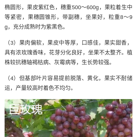
椭圆形，果皮紫红色，穗重500～600g，果粒着生中
等紧密，果穗圆锥形，带副穗，坐果好，粒重8～9
g，充分成熟时为紫黑色。
（3）果肉偏软，果皮中等厚，口感佳，果实甜香，
具有浓玫瑰香味，花芽分化良好，坐果不太整齐。植
株较抗穗轴褐枯病、灰霉病等，生长势较强。
（4）但基部叶片容易提前脱落、黄化，果实不耐储
运，产量较高时着色不均匀。