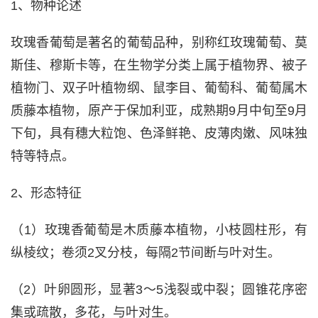
1、物种论述
玫瑰香葡萄是著名的葡萄品种，别称红玫瑰葡萄、莫
斯佳、穆斯卡等，在生物学分类上属于植物界、被子
植物门、双子叶植物纲、鼠李目、葡萄科、葡萄属木
质藤本植物，原产于保加利亚，成熟期9月中旬至9月
下旬，具有穗大粒饱、色泽鲜艳、皮薄肉嫩、风味独
特等特点。
2、形态特征
（1）玫瑰香葡萄是木质藤本植物，小枝圆柱形，有
纵棱纹；卷须2叉分枝，每隔2节间断与叶对生。
（2）叶卵圆形，显著3～5浅裂或中裂；圆锥花序密
集或疏散，多花，与叶对生。