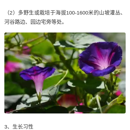
（2）多野生或栽培于海拔100-1600米的山坡灌丛、
河谷路边、园边宅旁等处。
3、生长习性