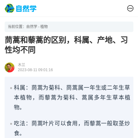
当前位置：
自然学
-
植物
茼蒿和藜蒿的区别，科属、产地、习
性均不同
木兰
2023-08-11 09:01:16
科属：茼蒿为菊科、茼蒿属一年生或二年生草
本植物，而藜蒿为菊科、蒿属多年生草本植
物。
吃法：茼蒿叶片可以食用，而藜蒿一般取茎炒
食。