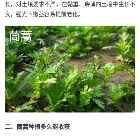
长，对土壤要求不严，在黏重、瘠薄的土壤中生长不
良，强光下嫩茎容易提前老化。
二、茼蒿种植多久能收获