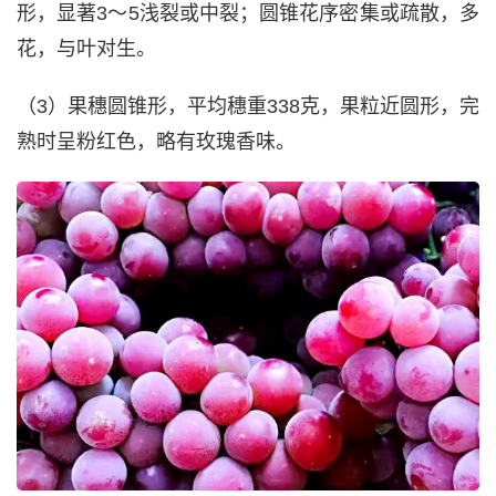
形，显著3～5浅裂或中裂；圆锥花序密集或疏散，多
花，与叶对生。
（3）果穗圆锥形，平均穗重338克，果粒近圆形，完
熟时呈粉红色，略有玫瑰香味。