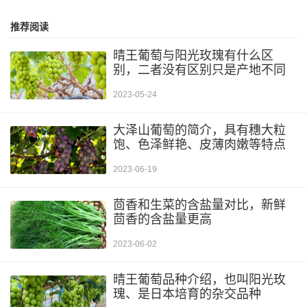
推荐阅读
晴王葡萄与阳光玫瑰有什么区
别，二者没有区别只是产地不同
2023-05-24
大泽山葡萄的简介，具有穗大粒
饱、色泽鲜艳、皮薄肉嫩等特点
2023-06-19
茴香和生菜的含盐量对比，新鲜
茴香的含盐量更高
2023-06-02
晴王葡萄品种介绍，也叫阳光玫
瑰、是日本培育的杂交品种